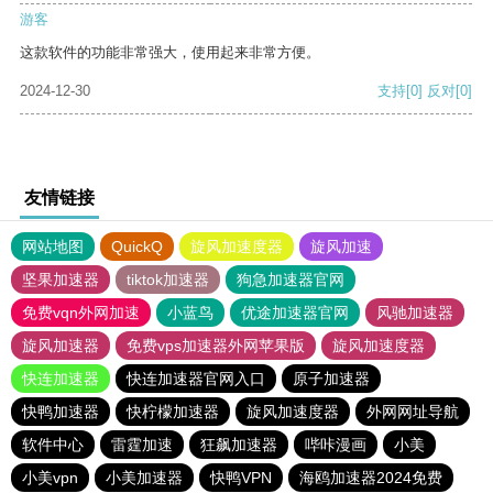
游客
这款软件的功能非常强大，使用起来非常方便。
2024-12-30
支持
[0]
反对
[0]
友情链接
网站地图
QuickQ
旋风加速度器
旋风加速
坚果加速器
tiktok加速器
狗急加速器官网
免费vqn外网加速
小蓝鸟
优途加速器官网
风驰加速器
旋风加速器
免费vps加速器外网苹果版
旋风加速度器
快连加速器
快连加速器官网入口
原子加速器
快鸭加速器
快柠檬加速器
旋风加速度器
外网网址导航
软件中心
雷霆加速
狂飙加速器
哔咔漫画
小美
小美vpn
小美加速器
快鸭VPN
海鸥加速器2024免费