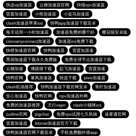
快连vp加速器
云梯加速器官网
快喵vpv加速器
雷轰加速器
小熊加速器
小蓝鸟加速器
clash加速器苹果ios
快鸭app加速器下载安卓
每天试用一小时加速器
加速器免费的哪个好
樱花猫安卓版
ciscoanyconnect加速器
加速器ins免费下载
快橙加速器官网
快鸭加速器
雷霆加器速
黑洞加速器下载永久免费版
免费全球节点加速器下载
云梯加速
佛跳墙下载
起飞加速器
雷霆加速
快鸭官网
暴风加速器
快连下载
pixiv加速器
clash机场推荐
快鸭加速器下载官网安卓
青柠加速器
安心加速器
快鸭官网
npv加速器外网
免费的加速器推荐
天行vapn
clash小猫咪ios
outline官网
pigchat
免费vps试用七天风驰
迷雾通官网
雷轰加速器
bitznet加速器官方下载
快鸭加速器官网下载安卓
手机免费翻外墙app