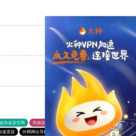
支持
[0]
反对
[0]
支持
[0]
反对
[0]
支持
[0]
反对
[0]
途加速器官网
风驰加速器
旋风加速器
加速度器
外网网址导航
软件中心
雷霆加速
狂飙加速器