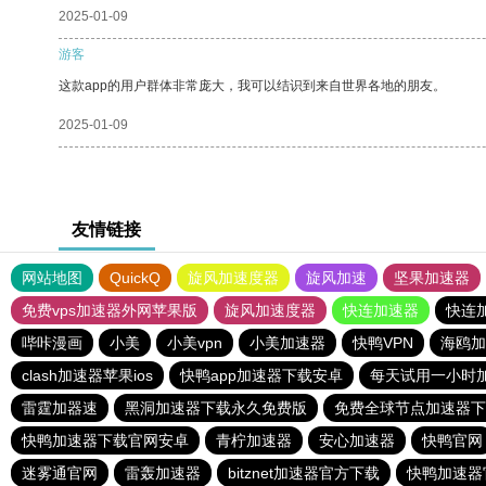
2025-01-09
游客
这款app的用户群体非常庞大，我可以结识到来自世界各地的朋友。
2025-01-09
友情链接
网站地图
QuickQ
旋风加速度器
旋风加速
坚果加速器
免费vps加速器外网苹果版
旋风加速度器
快连加速器
快连
哔咔漫画
小美
小美vpn
小美加速器
快鸭VPN
海鸥加
clash加速器苹果ios
快鸭app加速器下载安卓
每天试用一小时
雷霆加器速
黑洞加速器下载永久免费版
免费全球节点加速器下
快鸭加速器下载官网安卓
青柠加速器
安心加速器
快鸭官网
迷雾通官网
雷轰加速器
bitznet加速器官方下载
快鸭加速器