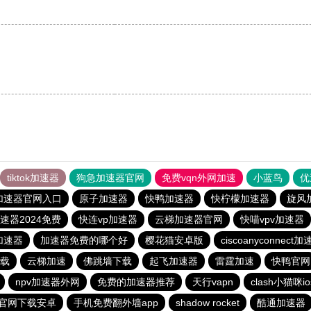
tiktok加速器
狗急加速器官网
免费vqn外网加速
小蓝鸟
优
加速器官网入口
原子加速器
快鸭加速器
快柠檬加速器
旋风
速器2024免费
快连vp加速器
云梯加速器官网
快喵vpv加速器
加速器
加速器免费的哪个好
樱花猫安卓版
ciscoanyconnect
载
云梯加速
佛跳墙下载
起飞加速器
雷霆加速
快鸭官网
npv加速器外网
免费的加速器推荐
天行vapn
clash小猫咪io
官网下载安卓
手机免费翻外墙app
shadow rocket
酷通加速器