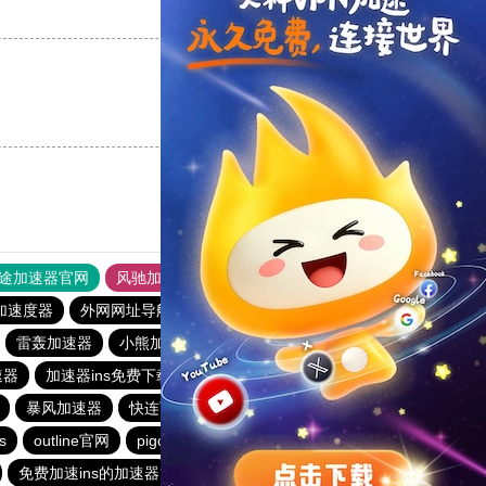
支持
[0]
反对
[0]
支持
[0]
反对
[0]
途加速器官网
风驰加速器
旋风加速器
加速度器
外网网址导航
软件中心
雷霆加速
狂飙加速器
雷轰加速器
小熊加速器
小蓝鸟加速器
加速器
加速器ins免费下载
快橙加速器官网
快鸭加速器
暴风加速器
快连下载
pixiv加速器
clash机场推荐
s
outline官网
pigchat
免费vps试用七天风驰
免费加速ins的加速器
蚂蚁加速npv下载官网ios