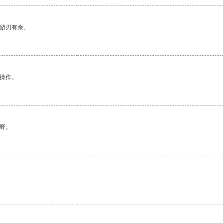
中游刃有余。
悉操作。
野。