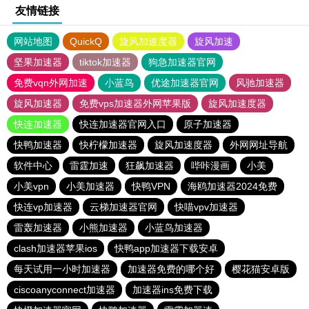
友情链接
网站地图
QuickQ
旋风加速度器
旋风加速
坚果加速器
tiktok加速器
狗急加速器官网
免费vqn外网加速
小蓝鸟
优途加速器官网
风驰加速器
旋风加速器
免费vps加速器外网苹果版
旋风加速度器
快连加速器
快连加速器官网入口
原子加速器
快鸭加速器
快柠檬加速器
旋风加速度器
外网网址导航
软件中心
雷霆加速
狂飙加速器
哔咔漫画
小美
小美vpn
小美加速器
快鸭VPN
海鸥加速器2024免费
快连vp加速器
云梯加速器官网
快喵vpv加速器
雷轰加速器
小熊加速器
小蓝鸟加速器
clash加速器苹果ios
快鸭app加速器下载安卓
每天试用一小时加速器
加速器免费的哪个好
樱花猫安卓版
ciscoanyconnect加速器
加速器ins免费下载