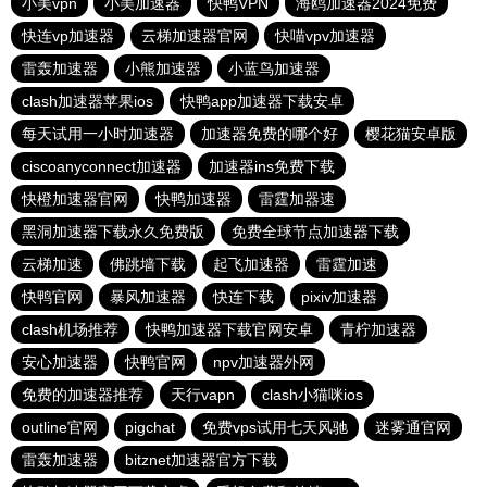
小美vpn
小美加速器
快鸭VPN
海鸥加速器2024免费
快连vp加速器
云梯加速器官网
快喵vpv加速器
雷轰加速器
小熊加速器
小蓝鸟加速器
clash加速器苹果ios
快鸭app加速器下载安卓
每天试用一小时加速器
加速器免费的哪个好
樱花猫安卓版
ciscoanyconnect加速器
加速器ins免费下载
快橙加速器官网
快鸭加速器
雷霆加器速
黑洞加速器下载永久免费版
免费全球节点加速器下载
云梯加速
佛跳墙下载
起飞加速器
雷霆加速
快鸭官网
暴风加速器
快连下载
pixiv加速器
clash机场推荐
快鸭加速器下载官网安卓
青柠加速器
安心加速器
快鸭官网
npv加速器外网
免费的加速器推荐
天行vapn
clash小猫咪ios
outline官网
pigchat
免费vps试用七天风驰
迷雾通官网
雷轰加速器
bitznet加速器官方下载