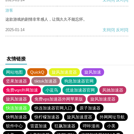
游客
这款游戏的剧情非常感人，让我久久不能忘怀。
2025-01-14
支持
[0]
反对
[0]
友情链接
网站地图
QuickQ
旋风加速度器
旋风加速
坚果加速器
tiktok加速器
狗急加速器官网
免费vqn外网加速
小蓝鸟
优途加速器官网
风驰加速器
旋风加速器
免费vps加速器外网苹果版
旋风加速度器
快连加速器
快连加速器官网入口
原子加速器
快鸭加速器
快柠檬加速器
旋风加速度器
外网网址导航
软件中心
雷霆加速
狂飙加速器
哔咔漫画
小美