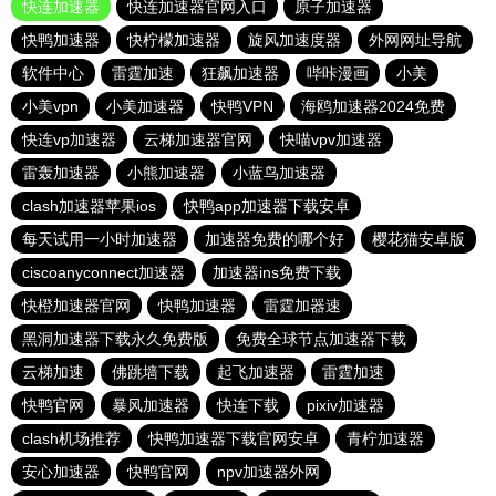
快连加速器
快连加速器官网入口
原子加速器
快鸭加速器
快柠檬加速器
旋风加速度器
外网网址导航
软件中心
雷霆加速
狂飙加速器
哔咔漫画
小美
小美vpn
小美加速器
快鸭VPN
海鸥加速器2024免费
快连vp加速器
云梯加速器官网
快喵vpv加速器
雷轰加速器
小熊加速器
小蓝鸟加速器
clash加速器苹果ios
快鸭app加速器下载安卓
每天试用一小时加速器
加速器免费的哪个好
樱花猫安卓版
ciscoanyconnect加速器
加速器ins免费下载
快橙加速器官网
快鸭加速器
雷霆加器速
黑洞加速器下载永久免费版
免费全球节点加速器下载
云梯加速
佛跳墙下载
起飞加速器
雷霆加速
快鸭官网
暴风加速器
快连下载
pixiv加速器
clash机场推荐
快鸭加速器下载官网安卓
青柠加速器
安心加速器
快鸭官网
npv加速器外网