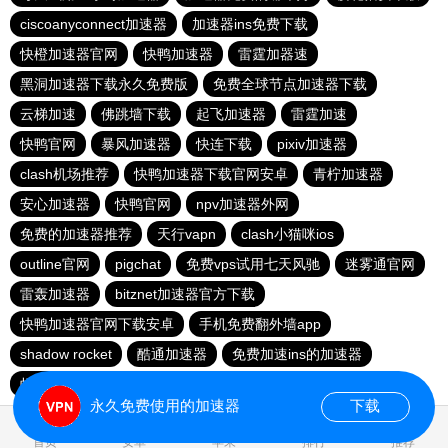
ciscoanyconnect加速器
加速器ins免费下载
快橙加速器官网
快鸭加速器
雷霆加器速
黑洞加速器下载永久免费版
免费全球节点加速器下载
云梯加速
佛跳墙下载
起飞加速器
雷霆加速
快鸭官网
暴风加速器
快连下载
pixiv加速器
clash机场推荐
快鸭加速器下载官网安卓
青柠加速器
安心加速器
快鸭官网
npv加速器外网
免费的加速器推荐
天行vapn
clash小猫咪ios
outline官网
pigchat
免费vps试用七天风驰
迷雾通官网
雷轰加速器
bitznet加速器官方下载
快鸭加速器官网下载安卓
手机免费翻外墙app
shadow rocket
酷通加速器
免费加速ins的加速器
蚂蚁加速npv下载官网ios
永久免费使用的加速器
下载
0.018230s
首页
安卓
苹果
排行
推荐