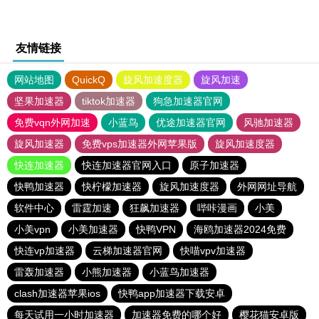
友情链接
网站地图
QuickQ
旋风加速度器
旋风加速
坚果加速器
tiktok加速器
狗急加速器官网
免费vqn外网加速
小蓝鸟
优途加速器官网
风驰加速器
旋风加速器
免费vps加速器外网苹果版
旋风加速度器
快连加速器
快连加速器官网入口
原子加速器
快鸭加速器
快柠檬加速器
旋风加速度器
外网网址导航
软件中心
雷霆加速
狂飙加速器
哔咔漫画
小美
小美vpn
小美加速器
快鸭VPN
海鸥加速器2024免费
快连vp加速器
云梯加速器官网
快喵vpv加速器
雷轰加速器
小熊加速器
小蓝鸟加速器
clash加速器苹果ios
快鸭app加速器下载安卓
每天试用一小时加速器
加速器免费的哪个好
樱花猫安卓版